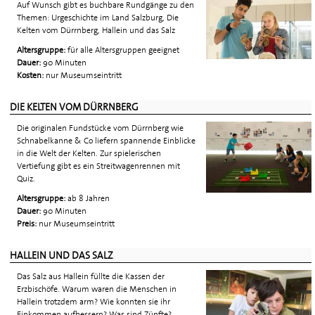
Auf Wunsch gibt es buchbare Rundgänge zu den
Themen: Urgeschichte im Land Salzburg, Die
Kelten vom Dürrnberg, Hallein und das Salz
Altersgruppe:
für alle Altersgruppen geeignet
Dauer:
90 Minuten
Kosten:
nur Museumseintritt
DIE KELTEN VOM DÜRRNBERG
Die originalen Fundstücke vom Dürrnberg wie
Schnabelkanne & Co liefern spannende Einblicke
in die Welt der Kelten. Zur spielerischen
Vertiefung gibt es ein Streitwagenrennen mit
Quiz.
Altersgruppe:
ab 8 Jahren
Dauer:
90 Minuten
Preis:
nur Museumseintritt
HALLEIN UND DAS SALZ
Das Salz aus Hallein füllte die Kassen der
Erzbischöfe. Warum waren die Menschen in
Hallein trotzdem arm? Wie konnten sie ihr
Einkommen aufbessern? Was sind Zünfte?